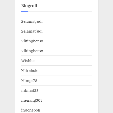
Blogroll
Selamatjudi
Selamatjudi
Vikingbet88
Vikingbet88
Wishbet
Mitrahoki
Mimpi78
nikmat33
menang303
indoheboh