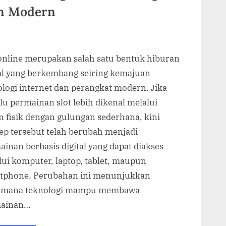
n Modern
 online merupakan salah satu bentuk hiburan
tal yang berkembang seiring kemajuan
ologi internet dan perangkat modern. Jika
lu permainan slot lebih dikenal melalui
n fisik dengan gulungan sederhana, kini
ep tersebut telah berubah menjadi
inan berbasis digital yang dapat diakses
lui komputer, laptop, tablet, maupun
tphone. Perubahan ini menunjukkan
imana teknologi mampu membawa
mainan…