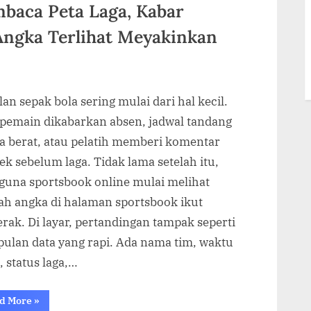
Jeda
baca Peta Laga, Kabar
Saat
Akun
Angka Terlihat Meyakinkan
Terlalu
Mudah
Dibuka”
an sepak bola sering mulai dari hal kecil.
 pemain dikabarkan absen, jadwal tandang
sa berat, atau pelatih memberi komentar
k sebelum laga. Tidak lama setelah itu,
guna sportsbook online mulai melihat
ah angka di halaman sportsbook ikut
rak. Di layar, pertandingan tampak seperti
ulan data yang rapi. Ada nama tim, waktu
 status laga,…
“Sportsbook
d More
»
Online