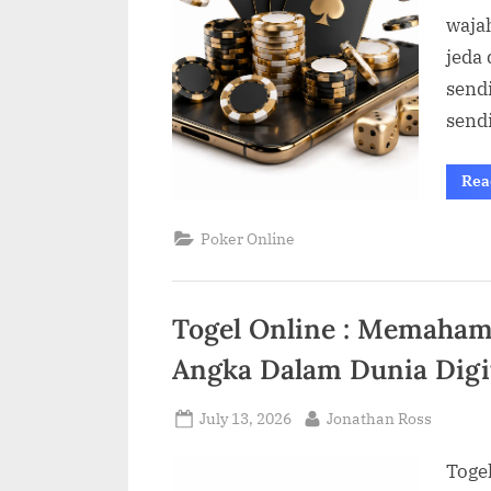
wajah
jeda
sendi
send
Rea
Poker Online
Togel Online : Memaham
Angka Dalam Dunia Digi
Posted
By
July 13, 2026
Jonathan Ross
on
Toge